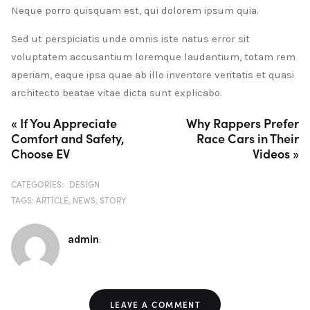
Neque porro quisquam est, qui dolorem ipsum quia.
Sed ut perspiciatis unde omnis iste natus error sit
voluptatem accusantium loremque laudantium, totam rem
aperiam, eaque ipsa quae ab illo inventore veritatis et quasi
architecto beatae vitae dicta sunt explicabo.
« If You Appreciate
Why Rappers Prefer
Comfort and Safety,
Race Cars in Their
Choose EV
Videos »
CATEGORIES:
DESIGN
TAGS:
ARTICLE
NEWS
STORY
admin
:
LEAVE A COMMENT