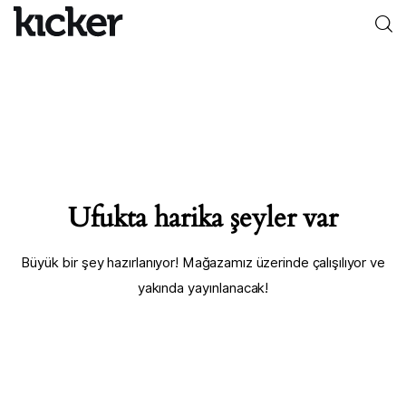
0
Home
Features
Ufukta harika şeyler var
Categories
Design
Büyük bir şey hazırlanıyor! Mağazamız üzerinde çalışılıyor ve
yakında yayınlanacak!
Post Styles
Shop
Sıfır Araçlar