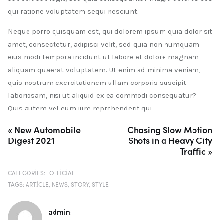
qui ratione voluptatem sequi nesciunt.
Neque porro quisquam est, qui dolorem ipsum quia dolor sit
amet, consectetur, adipisci velit, sed quia non numquam
eius modi tempora incidunt ut labore et dolore magnam
aliquam quaerat voluptatem. Ut enim ad minima veniam,
quis nostrum exercitationem ullam corporis suscipit
laboriosam, nisi ut aliquid ex ea commodi consequatur?
Quis autem vel eum iure reprehenderit qui.
« New Automobile
Chasing Slow Motion
Digest 2021
Shots in a Heavy City
Traffic »
CATEGORIES:
OFFICIAL
TAGS:
ARTICLE
NEWS
STORY
STYLE
admin
: